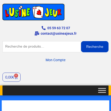
Aller
au
contenu
05 59 63 72 07
contact@usineajeux.fr
Recherche
Recherche
pour :
Mon Compte
0
Cart
0,00
€