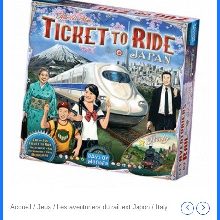
de
Les
aventuriers
du
rail
ext
Japon
/
Italy
Accueil
/
Jeux
/ Les aventuriers du rail ext Japon / Italy