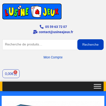
Aller
au
contenu
05 59 63 72 07
contact@usineajeux.fr
Recherche
Recherche
pour :
Mon Compte
0
Cart
0,00
€
quantité