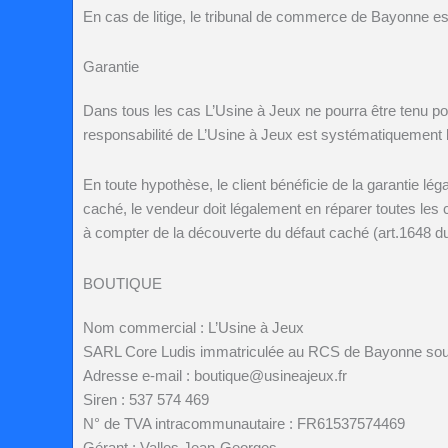
En cas de litige, le tribunal de commerce de Bayonne est
Garantie
Dans tous les cas
L’Usine à Jeux
ne pourra être tenu po
responsabilité de
L’Usine à Jeux
est systématiquement li
En toute hypothèse, le client bénéficie de la garantie lég
caché, le vendeur doit légalement en réparer toutes les co
à compter de la découverte du défaut caché (art.1648 du 
BOUTIQUE
Nom commercial :
L’Usine à Jeux
SARL Core Ludis immatriculée au RCS de Bayonne sous
Adresse e-mail :
boutique@usineajeux.fr
Siren : 537 574 469
N° de TVA intracommunautaire : FR61537574469
Gérant : Valles Jean-Georges