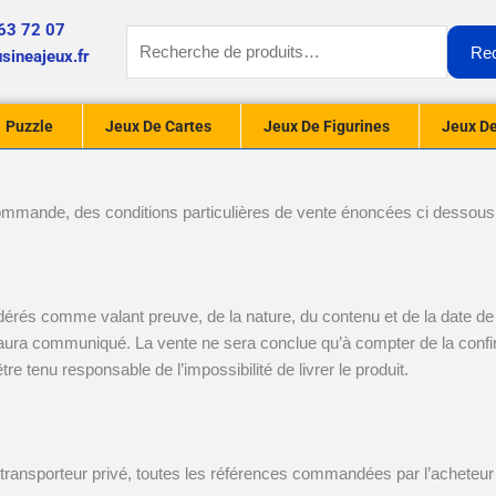
63 72 07
Recherche
Re
sineajeux.fr
pour :
Puzzle
Jeux De Cartes
Jeux De Figurines
Jeux De
 commande, des conditions particulières de vente énoncées ci dessou
rés comme valant preuve, de la nature, du contenu et de la date de
i aura communiqué. La vente ne sera conclue qu’à compter de la conf
tre tenu responsable de l’impossibilité de livrer le produit.
re transporteur privé, toutes les références commandées par l’achet