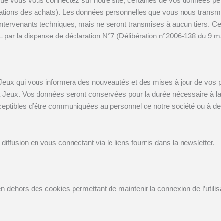
e vous vous connectez sur notre site, certaines de vos données pers
ations des achats). Les données personnelles que vous nous transmet
ntervenants techniques, mais ne seront transmises à aucun tiers. C
IL par la dispense de déclaration N°7 (Délibération n°2006-138 du 9 m
 Jeux
qui vous informera des nouveautés et des mises à jour de vos pdf
à Jeux
. Vos données seront conservées pour la durée nécessaire à la 
eptibles d’être communiquées au personnel de notre société ou à de
iffusion en vous connectant via le liens fournis dans la newsletter.
 en dehors des cookies permettant de maintenir la connexion de l’utilisa