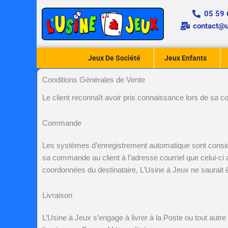
Aller
05 59 
au
contact@u
contenu
Jeux De Société
Jeux Enfants
Conditions Générales de Vente
Le client reconnaît avoir pris connaissance lors de sa
Commande
Les systèmes d’enregistrement automatique sont considé
sa commande au client à l’adresse courriel que celui-c
coordonnées du destinataire,
L’Usine à Jeux
ne saurait ê
Livraison
L’Usine à Jeux
s’engage à livrer à la Poste ou tout aut