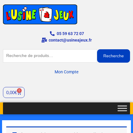
Aller
au
contenu
05 59 63 72 07
contact@usineajeux.fr
Recherche
Recherche
pour :
Mon Compte
0
Panier
0,00
€