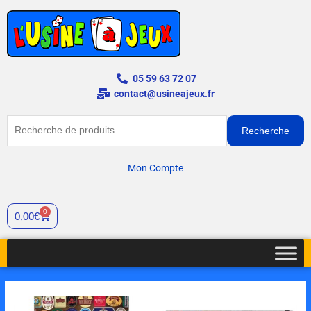
Aller
au
contenu
05 59 63 72 07
contact@usineajeux.fr
Recherche
Recherche
pour :
Mon Compte
0
Cart
0,00
€