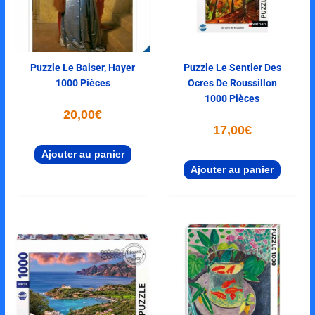
Puzzle Le Baiser, Hayer
Puzzle Le Sentier Des
1000 Pièces
Ocres De Roussillon
1000 Pièces
20,00
€
17,00
€
Ajouter au panier
Ajouter au panier