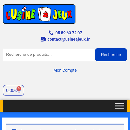
Aller
au
contenu
05 59 63 72 07
contact@usineajeux.fr
Recherche
Recherche
pour :
Mon Compte
0
Cart
0,00
€