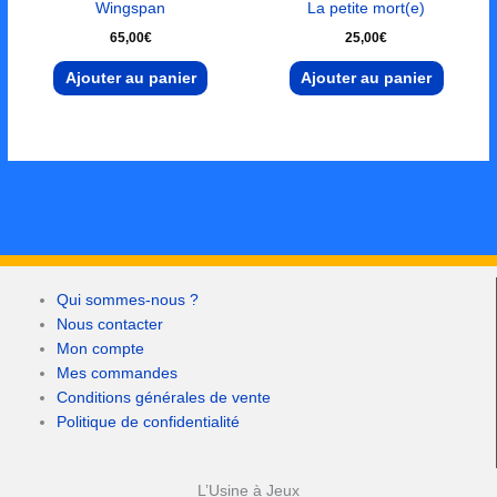
Wingspan
La petite mort(e)
65,00
€
25,00
€
Ajouter au panier
Ajouter au panier
Qui sommes-nous ?
Nous contacter
Mon compte
Mes commandes
Conditions générales de vente
Politique de confidentialité
L’Usine à Jeux