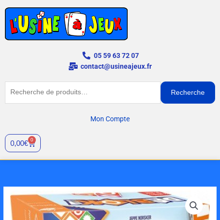
Aller
au
contenu
05 59 63 72 07
contact@usineajeux.fr
Recherche
Recherche
pour :
Mon Compte
0
Panier
0,00
€
quantité
de
Deblok