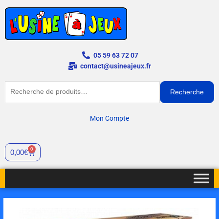
Aller
au
contenu
05 59 63 72 07
contact@usineajeux.fr
Recherche
Recherche
pour :
Mon Compte
0
Panier
0,00
€