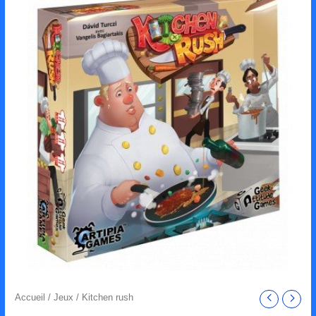
Accueil
/
Jeux
/ Kitchen rush