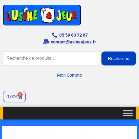
Aller
au
contenu
05 59 63 72 07
contact@usineajeux.fr
Recherche
Recherche
pour :
Mon Compte
0
Panier
0,00
€