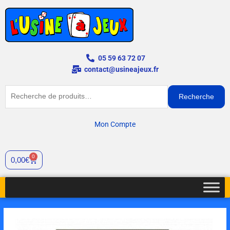
Aller
au
contenu
05 59 63 72 07
contact@usineajeux.fr
Recherche
Recherche
pour :
Mon Compte
0
Cart
0,00
€