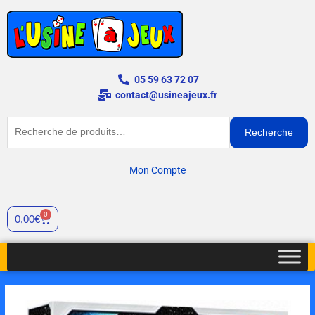
Aller
au
contenu
05 59 63 72 07
contact@usineajeux.fr
Recherche
Recherche
pour :
Mon Compte
0
Cart
0,00
€