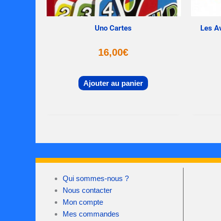
Uno Cartes
Les Av
16,00
€
Ajouter au panier
Qui sommes-nous ?
Nous contacter
Mon compte
Mes commandes