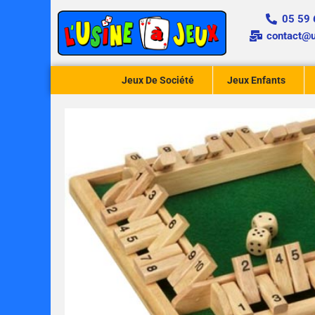
Aller
05 59 
au
contact@u
contenu
Jeux De Société
Jeux Enfants