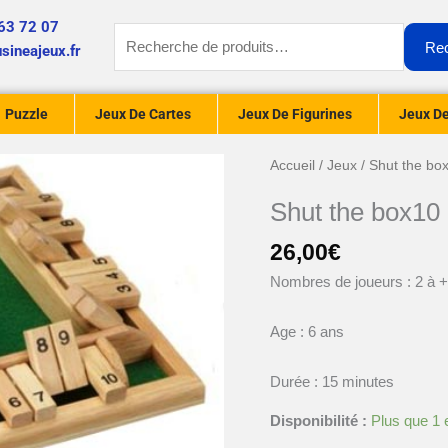
63 72 07
Recherche
Re
sineajeux.fr
pour :
Puzzle
Jeux De Cartes
Jeux De Figurines
Jeux De
quantité
Accueil
/
Jeux
/ Shut the bo
de
Shut the box10 
Shut
the
26,00
€
box10
Nombres de joueurs : 2 à 
pour
4
Age : 6 ans
joueurs
Durée : 15 minutes
Disponibilité :
Plus que 1 