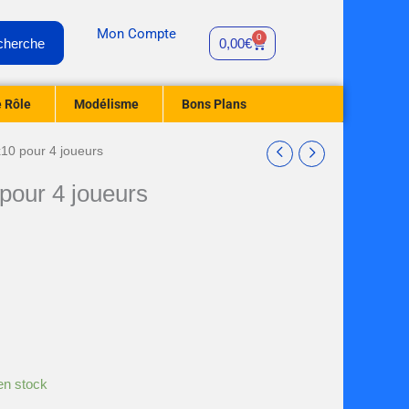
Mon Compte
0
Cart
cherche
0,00
€
 Rôle
Modélisme
Bons Plans
x10 pour 4 joueurs
pour 4 joueurs
+
en stock