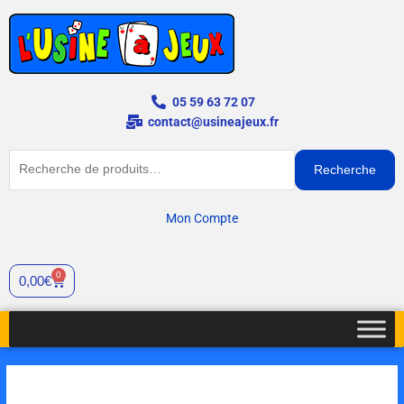
Aller
au
contenu
05 59 63 72 07
contact@usineajeux.fr
Recherche
Recherche
pour :
Mon Compte
0
Cart
0,00
€