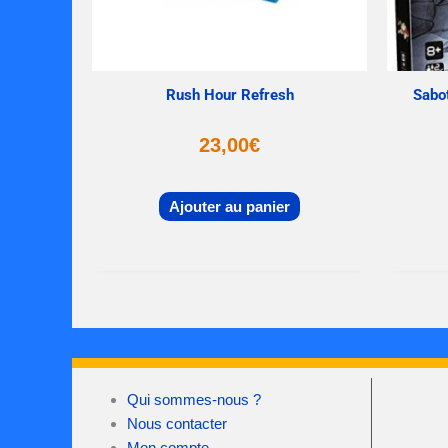
Rush Hour Refresh
Sabot
23,00
€
Ajouter au panier
Qui sommes-nous ?
Nous contacter
Mon compte