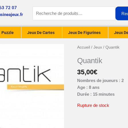
63 72 07
Recherche
Re
sineajeux.fr
pour :
Puzzle
Jeux De Cartes
Jeux De Figurines
Jeux De
Accueil
/
Jeux
/ Quantik
Quantik
35,00
€
Nombres de joueurs : 2
Age : 8 ans
Durée : 15 minutes
Rupture de stock