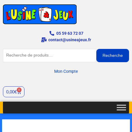
Aller
au
contenu
05 59 63 72 07
contact@usineajeux.fr
Recherche
Recherche
pour :
Mon Compte
0
Panier
0,00
€