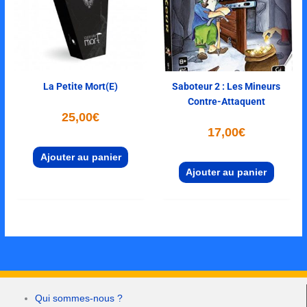
La Petite Mort(e)
Saboteur 2 : Les Mineurs
Contre-Attaquent
25,00
€
17,00
€
Ajouter au panier
Ajouter au panier
Qui sommes-nous ?