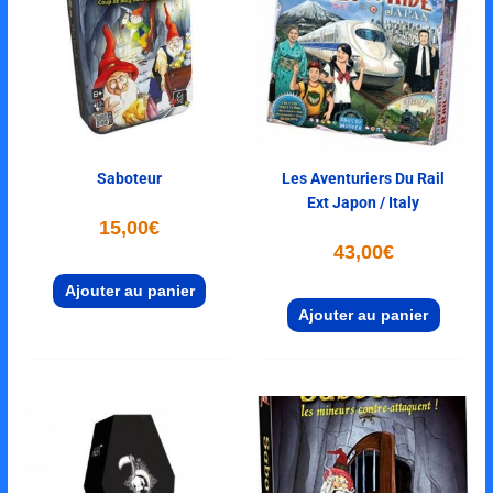
Saboteur
Les Aventuriers Du Rail
Ext Japon / Italy
15,00
€
43,00
€
Ajouter au panier
Ajouter au panier