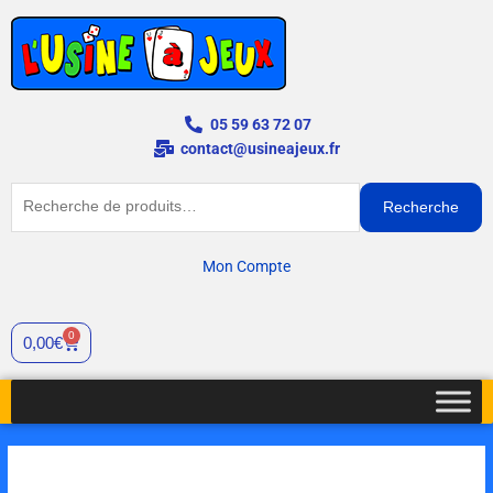
Aller
au
contenu
05 59 63 72 07
contact@usineajeux.fr
Recherche
Recherche
pour :
Mon Compte
0
Panier
0,00
€