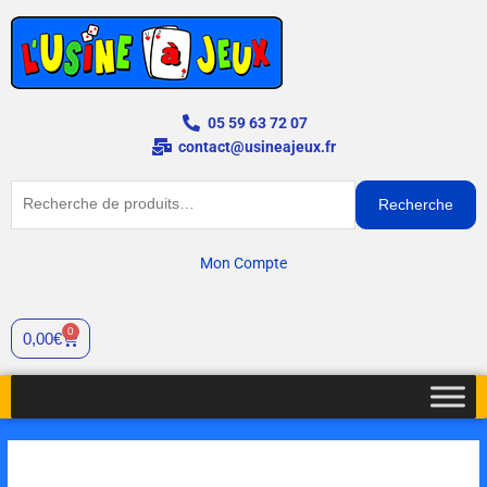
Aller
au
contenu
05 59 63 72 07
contact@usineajeux.fr
Recherche
Recherche
pour :
Mon Compte
0
Cart
0,00
€