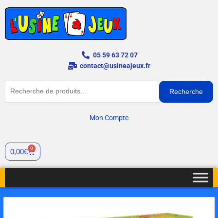
Aller
au
contenu
05 59 63 72 07
contact@usineajeux.fr
Recherche
Recherche
pour :
Mon Compte
0
Cart
0,00
€