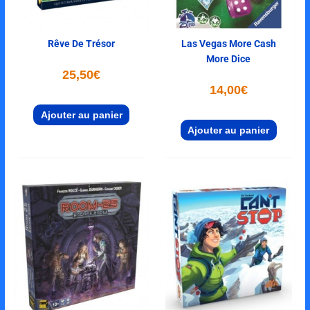
Rêve De Trésor
Las Vegas More Cash
More Dice
25,50
€
14,00
€
Ajouter au panier
Ajouter au panier