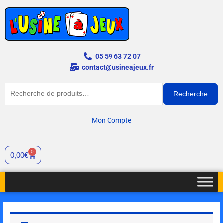
Aller
au
contenu
05 59 63 72 07
contact@usineajeux.fr
Recherche
Recherche
pour :
Mon Compte
0
Panier
0,00
€