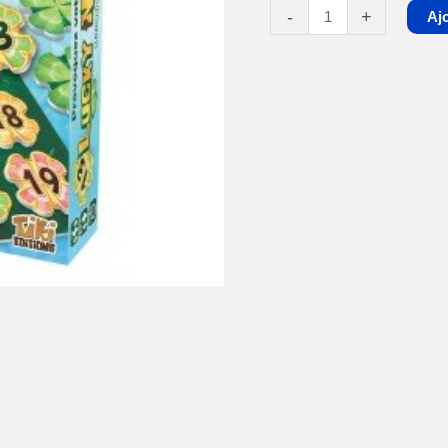
-
+
Aj