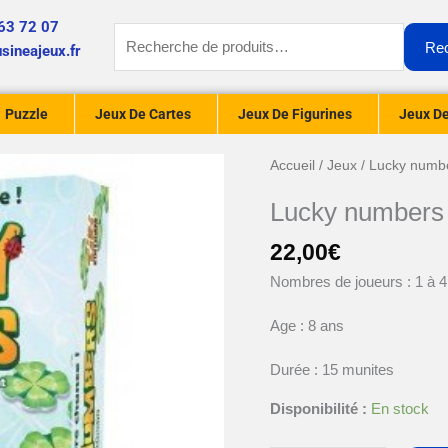
63 72 07
Recherche
Re
sineajeux.fr
pour :
Puzzle
Jeux De Cartes
Jeux De Figurines
Jeux De
quantité
Accueil
/
Jeux
/ Lucky numb
de
Lucky numbers
Lucky
numbers
22,00
€
Nombres de joueurs : 1 à 4
Age : 8 ans
Durée : 15 munites
Disponibilité :
En stock