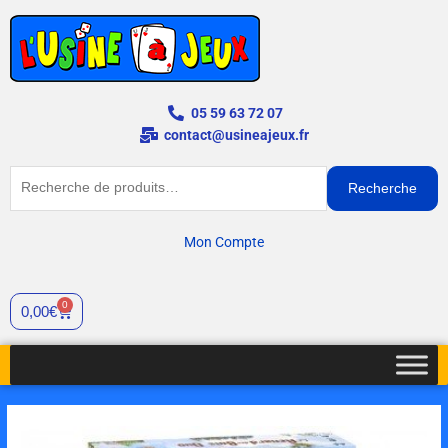
Aller
au
contenu
05 59 63 72 07
contact@usineajeux.fr
Recherche
Recherche
pour :
Mon Compte
0
Panier
0,00
€