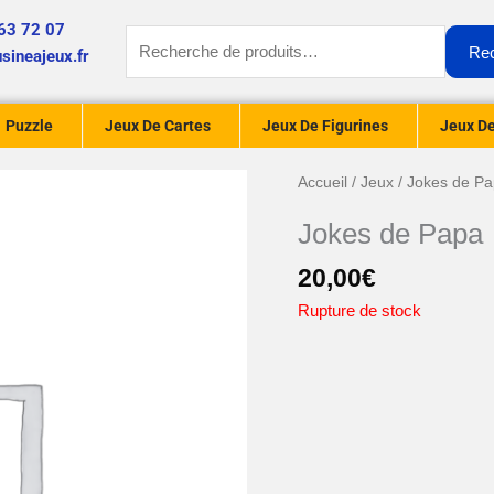
63 72 07
Recherche
Re
sineajeux.fr
pour :
Puzzle
Jeux De Cartes
Jeux De Figurines
Jeux De
Accueil
/
Jeux
/ Jokes de P
Jokes de Papa
20,00
€
Rupture de stock