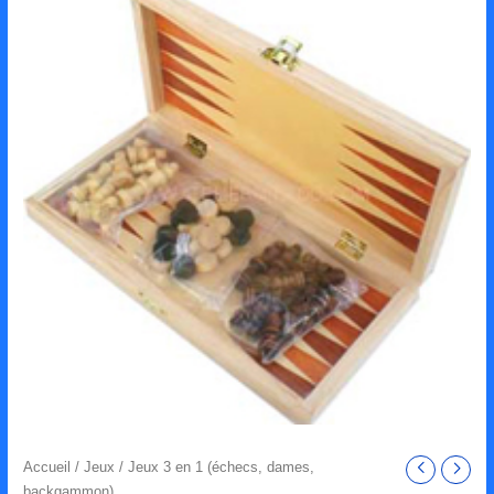
Accueil
/
Jeux
/ Jeux 3 en 1 (échecs, dames,
backgammon)