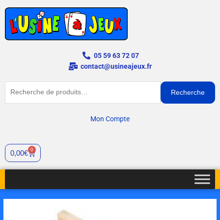
Aller
au
contenu
05 59 63 72 07
contact@usineajeux.fr
Recherche
Recherche
pour :
Mon Compte
0
Cart
0,00
€