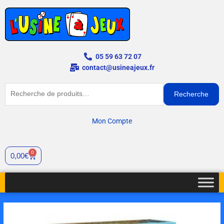
Aller
au
contenu
05 59 63 72 07
contact@usineajeux.fr
Recherche
Recherche
pour :
Mon Compte
0
Cart
0,00
€