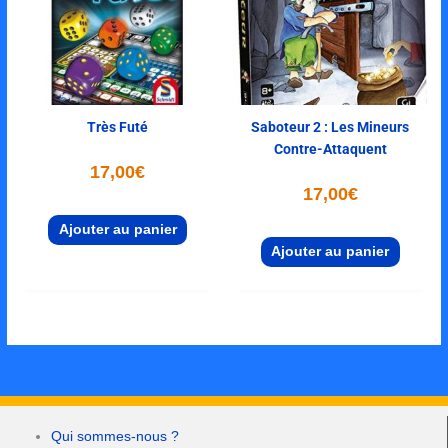
Très Futé
Saboteur 2 : Les Mineurs
Contre-Attaquent
17,00
€
17,00
€
Ajouter au panier
Ajouter au panier
Qui sommes-nous ?