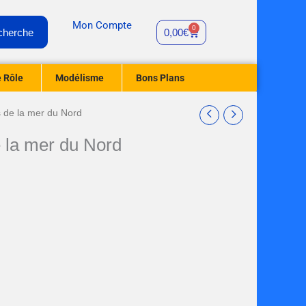
Mon Compte
0
Panier
cherche
0,00
€
 Rôle
Modélisme
Bons Plans
s de la mer du Nord
e la mer du Nord