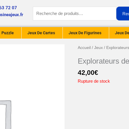
63 72 07
Recherche
Re
sineajeux.fr
pour :
Puzzle
Jeux De Cartes
Jeux De Figurines
Jeux De
Accueil
/
Jeux
/ Explorateur
Explorateurs d
42,00
€
Rupture de stock