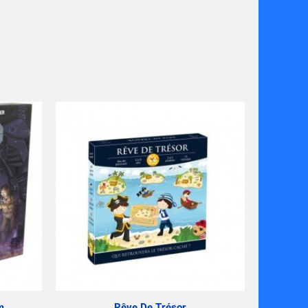
m
Rêve De Trésor