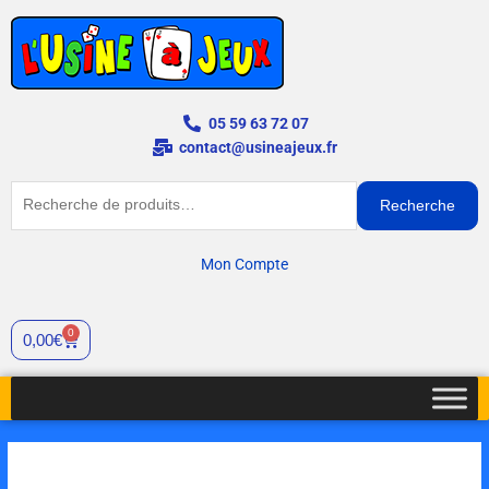
Aller
au
contenu
05 59 63 72 07
contact@usineajeux.fr
Recherche
Recherche
pour :
Mon Compte
0
Panier
0,00
€