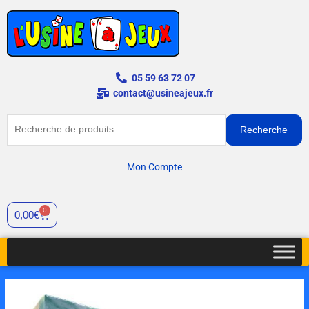
Aller
au
contenu
05 59 63 72 07
contact@usineajeux.fr
Recherche
Recherche
pour :
Mon Compte
0
Panier
0,00
€