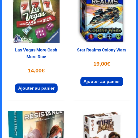
Las Vegas More Cash
Star Realms Colony Wars
More Dice
19,00
€
14,00
€
Ajouter au panier
Ajouter au panier