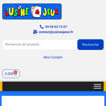
Aller
au
contenu
05 59 63 72 07
contact@usineajeux.fr
Recherche
Recherche
pour :
Mon Compte
0
Panier
0,00
€