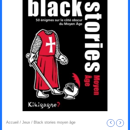
Accueil
/
Jeux
/ Black stories moyen âge