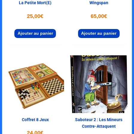
La Petite Mort(e)
Wingspan
25,00
€
65,00
€
Ajouter au panier
Ajouter au panier
Coffret 8 Jeux
Saboteur 2 : Les Mineurs
Contre-Attaquent
24,00
€