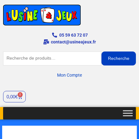
Aller
au
contenu
05 59 63 72 07
contact@usineajeux.fr
Recherche
Recherche
pour :
Mon Compte
0
Cart
0,00
€
quantité