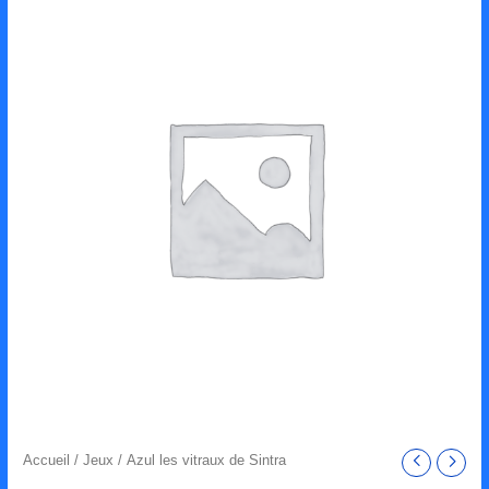
de
Azul
les
vitraux
de
Sintra
Accueil
/
Jeux
/ Azul les vitraux de Sintra