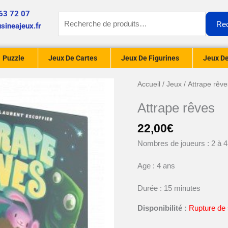
63 72 07
Recherche
Re
sineajeux.fr
pour :
Puzzle
Jeux De Cartes
Jeux De Figurines
Jeux De
Accueil
/
Jeux
/ Attrape rêve
Attrape rêves
22,00
€
Nombres de joueurs : 2 à 4
Age : 4 ans
Durée : 15 minutes
Disponibilité :
Rupture de