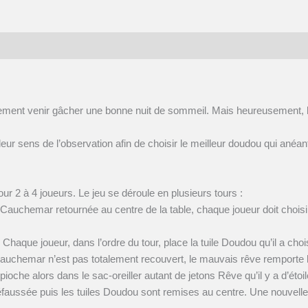
lement venir gâcher une bonne nuit de sommeil. Mais heureusement, le
.
 leur sens de l’observation afin de choisir le meilleur doudou qui ané
ur 2 à 4 joueurs. Le jeu se déroule en plusieurs tours :
Cauchemar retournée au centre de la table, chaque joueur doit choisir
haque joueur, dans l’ordre du tour, place la tuile Doudou qu’il a chois
auchemar n’est pas totalement recouvert, le mauvais rêve remporte la b
pioche alors dans le sac-oreiller autant de jetons Rêve qu’il y a d’étoi
 défaussée puis les tuiles Doudou sont remises au centre. Une nouvel