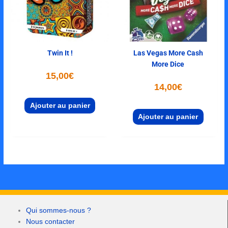
Twin It !
Las Vegas More Cash
More Dice
15,00
€
14,00
€
Ajouter au panier
Ajouter au panier
Qui sommes-nous ?
Nous contacter