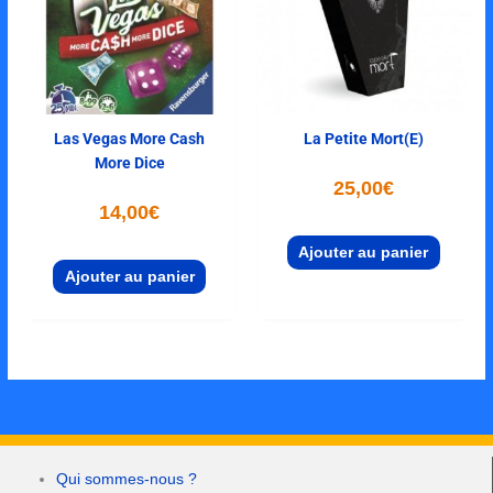
Las Vegas More Cash
La Petite Mort(e)
More Dice
25,00
€
14,00
€
Ajouter au panier
Ajouter au panier
Qui sommes-nous ?