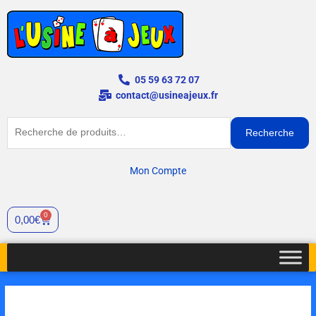
Aller
au
contenu
05 59 63 72 07
contact@usineajeux.fr
Recherche
Recherche
pour :
Mon Compte
0
Panier
0,00
€