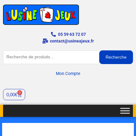
Aller
au
contenu
05 59 63 72 07
contact@usineajeux.fr
Recherche
Recherche
pour :
Mon Compte
0
Cart
0,00
€