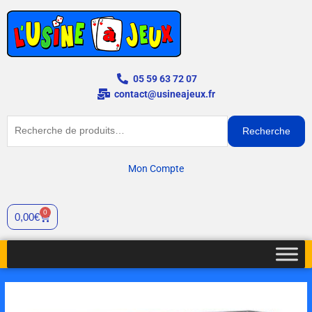
Aller
au
contenu
05 59 63 72 07
contact@usineajeux.fr
Recherche
Recherche
pour :
Mon Compte
0
Cart
0,00
€