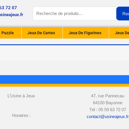
63 72 07
Recherche
Re
sineajeux.fr
pour :
Puzzle
Jeux De Cartes
Jeux De Figurines
Jeux De
L’Usine à Jeux
47, rue Pannecau
64100 Bayonne
Tél : 05 59 63 72 07
Horaires :
contact@usineajeux.fr