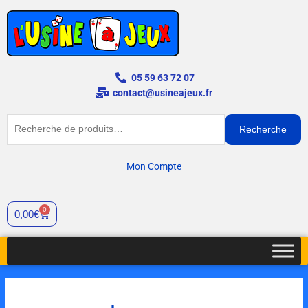
Aller
au
contenu
05 59 63 72 07
contact@usineajeux.fr
Recherche
Recherche
pour :
Mon Compte
0
Panier
0,00
€