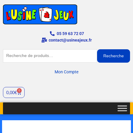
Aller
au
contenu
05 59 63 72 07
contact@usineajeux.fr
Recherche
Recherche
pour :
Mon Compte
0
Panier
0,00
€