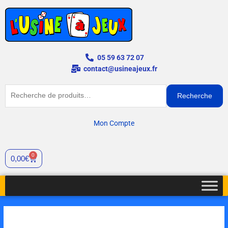
Aller
au
contenu
05 59 63 72 07
contact@usineajeux.fr
Recherche
Recherche
pour :
Mon Compte
0
Panier
0,00
€