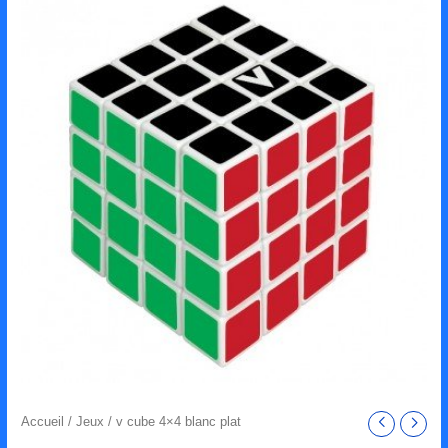
Accueil
/
Jeux
/ v cube 4×4 blanc plat