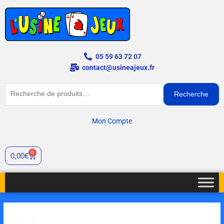
Aller
au
contenu
05 59 63 72 07
contact@usineajeux.fr
Recherche
Recherche
pour :
Mon Compte
0
Cart
0,00
€