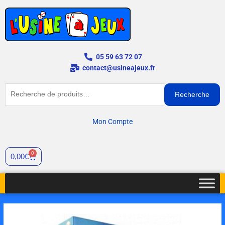
Aller
au
contenu
05 59 63 72 07
contact@usineajeux.fr
Recherche
Recherche
pour :
Mon Compte
0
Cart
0,00
€