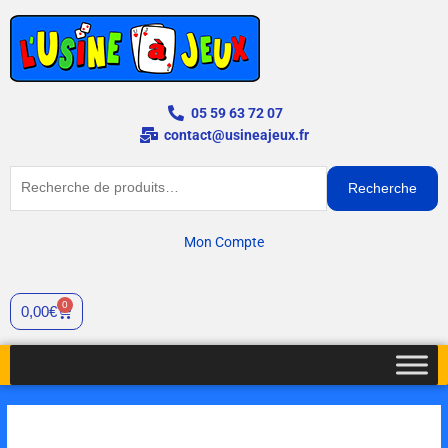
Aller
au
contenu
05 59 63 72 07
contact@usineajeux.fr
Recherche
Recherche
pour :
Mon Compte
0
Cart
0,00
€