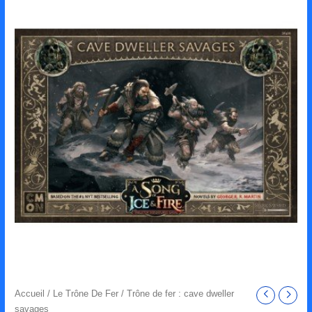
Accueil
/
Le Trône De Fer
/ Trône de fer : cave dweller
savages