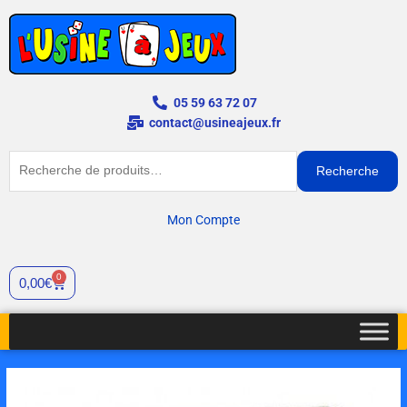
Aller
au
contenu
05 59 63 72 07
contact@usineajeux.fr
Recherche
Recherche
pour :
Mon Compte
0
Panier
0,00
€