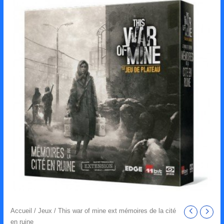
Accueil
/
Jeux
/ This war of mine ext mémoires de la cité
en ruine