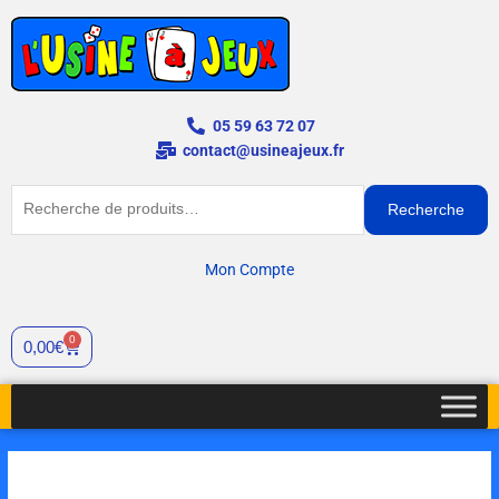
Aller
au
contenu
05 59 63 72 07
contact@usineajeux.fr
Recherche
Recherche
pour :
Mon Compte
0
Cart
0,00
€