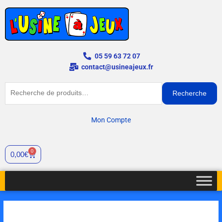
Aller
au
contenu
05 59 63 72 07
contact@usineajeux.fr
Recherche
Recherche
pour :
Mon Compte
0
Cart
0,00
€