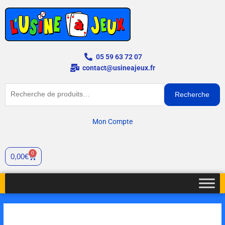
Aller
au
contenu
05 59 63 72 07
contact@usineajeux.fr
Recherche
Recherche
pour :
Mon Compte
0
Cart
0,00
€