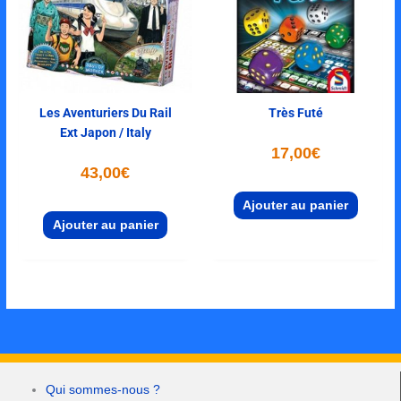
Les Aventuriers Du Rail
Très Futé
Ext Japon / Italy
17,00
€
43,00
€
Ajouter au panier
Ajouter au panier
Qui sommes-nous ?