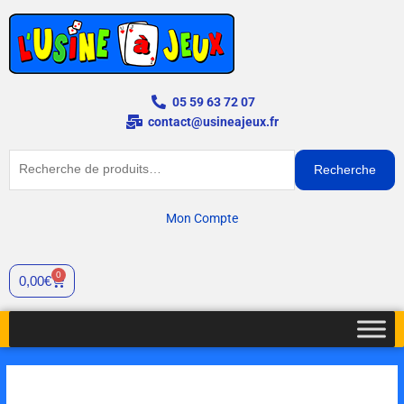
Aller
au
contenu
05 59 63 72 07
contact@usineajeux.fr
Recherche
Recherche
pour :
Mon Compte
0
Panier
0,00
€