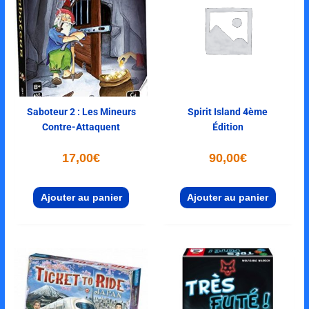
Saboteur 2 : Les Mineurs
Spirit Island 4ème
Contre-Attaquent
Édition
17,00
€
90,00
€
Ajouter au panier
Ajouter au panier