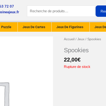
63 72 07
Recherche
Re
sineajeux.fr
pour :
Puzzle
Jeux De Cartes
Jeux De Figurines
Jeux De
Accueil
/
Jeux
/ Spookies
Spookies
22,00
€
Rupture de stock