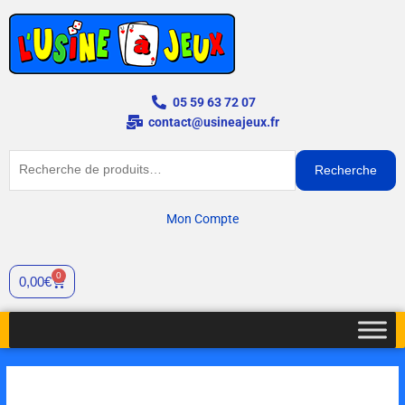
Aller
au
contenu
05 59 63 72 07
contact@usineajeux.fr
Recherche
Recherche
pour :
Mon Compte
0
Cart
0,00
€